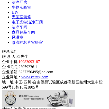
洁净厂房
生物实验室
HIV
无菌室装修
电子光学洁净车间
洁净车间
食品包装车间
风淋室
微流控芯片实验室
联系我们
联 系 人:邓先生
企业手机:
19983093187
企 业Q Q:2305923611
企业邮箱:3237250495@qq.com
企业网址：
www.ketaisj.com
地 址:中国(四川)自由贸易试验区成都高新区益州大道中段
599号13栋18层1805号