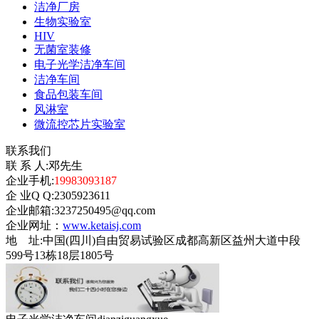
洁净厂房
生物实验室
HIV
无菌室装修
电子光学洁净车间
洁净车间
食品包装车间
风淋室
微流控芯片实验室
联系我们
联 系 人:邓先生
企业手机:
19983093187
企 业Q Q:2305923611
企业邮箱:3237250495@qq.com
企业网址：
www.ketaisj.com
地 址:中国(四川)自由贸易试验区成都高新区益州大道中段
599号13栋18层1805号