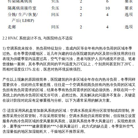
2.2 HVAC 系统设计不当, 与医院特点不适应
1) 空调系统未按冷、热负荷特征划分，造成内区等全年有内热冷负荷的区域冬季
过热。在冬季需供暖地区，近几年兴建的综合医院建筑的内区及部分医技用房往往
表现为供暖季室内温度过高，空气干燥污浊，患者与医护人员均感觉不舒适。笔者
曾接触一案例，其冬季内区房间的平均温度为25℃以上，个别房间甚至到了28℃，
而相对湿度仅15% 左右，医患对热环境反映强烈。
产生以上现象的原因很简单，医院建筑的许多区域全年存在内热冷负荷，冬季同样
需要供冷，但此特点常被忽视，往往是一个空调系统既负担有内热冷负荷的区域又
负担有热负荷需求的区域，结果冬季有热负荷需求的区域必须供热，并联在同一个
系统上的内热冷负荷区域无冷可供，必然过热。其实解决此问题并不复杂，关键是
在设计阶段对此应有足够重视与分析。以下为通常采用的解决方案。
① 适宜采用风机盘管加新风系统的区域：空调水系统采用分区双管制或四管制, 并
推荐采用分区双管制，不应采用双管制；空调水系统仍采用双管制，但应独立设置
服务内热冷负荷区域的变风量新风系统，该新风系统冬季大风量运行，实现焓差供
冷，夏季按******健康需要的***小新风量运行，此方式的缺点是，冬季室外空气
含湿量低的地区加湿能耗大，干燥地区不推荐采用。