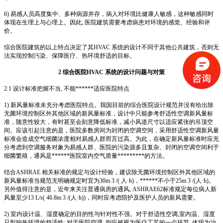
6) 易感人员高度集中、多种病源并存，病人对环境比健康人敏感，这种敏感同时
体现在生理上与心理上。因此, 医院建筑需要考虑病患对环境的感觉、经验和评
价。
综合医院建筑的以上特点决定了其HVAC 系统的设计不同于其他公共建筑，否则无
法实现控制污染、保障医疗、热环境舒适的目标。
2 综合医院HVAC 系统的设计问题与对策
2.1 设计标准把握不当, 不能******适应医院特点
1) 新风量标准未充分考虑医院特点。我国目前的综合医院设计规范并没有给出除
无菌环境控制区外其他区域的新风量标准，设计中只能参考舒适性空调新风量标
准，随意性较大，有时甚至会刻意降低标准，减小风道尺寸以适应紧张的吊顶空
间。应该引起注意的是，医院多数房间为封闭的空调空间，采用舒适性空调新风量
标准会造成空气细菌浓度相对易感人群而言过高。为此，在确定新风量标准时应充
分考虑到空调服务对象为易感人群、医院的污染源多且复杂、封闭的空调空间利于
细菌繁殖，通风是******医院室内空气质量*********的方法。
结合ASHRAE 相关标准的规定与设计经验，建议除无菌环境控制区外其他区域的
新风量标准当规范无明确规定时宜为30m 3 /( 人·h)，******不小于25m 3 /(人·h)。
另外值得注意的是，近年来关注普通病房的通风, ASHRAE62标准规定每位病人新
风量至少13 L/s( 46.8m 3 /(人·h))，同时应考虑陪护及医护人员的新风需要。
2) 室内设计温、湿度确定的目的性与针对性不强。对于舒适性空调,室内温、湿度
只影响热环境的舒适性; 对于医院空调, 则应被视为医疗工艺的一个环节, 体现为治