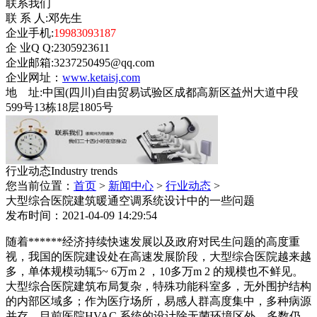
联系我们
联 系 人:邓先生
企业手机:
19983093187
企 业Q Q:2305923611
企业邮箱:3237250495@qq.com
企业网址：
www.ketaisj.com
地 址:中国(四川)自由贸易试验区成都高新区益州大道中段
599号13栋18层1805号
行业动态
Industry trends
您当前位置：
首页
>
新闻中心
>
行业动态
>
大型综合医院建筑暖通空调系统设计中的一些问题
发布时间：2021-04-09 14:29:54
随着******经济持续快速发展以及政府对民生问题的高度重
视，我国的医院建设处在高速发展阶段，大型综合医院越来越
多，单体规模动辄5~ 6万m 2 ，10多万m 2 的规模也不鲜见。
大型综合医院建筑布局复杂，特殊功能科室多，无外围护结构
的内部区域多；作为医疗场所，易感人群高度集中，多种病源
并存。目前医院HVAC 系统的设计除无菌环境区外，多数仍