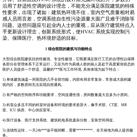
沿用了舒适性空调的设计理念，不能充分满足医院建筑的特殊
性要求，出现了诸如：建筑热环境不佳，室内空气质量相对易
感人员而言差，空调系统自生性污染源量大面广且难于消除等
问题。这些问题应引起业内人士的重视，应从医疗建筑特点入
手更新设计理念，创新系统形式，使HVAC 系统实现控制污
染、保障医疗、热环境舒适的目标。
1 综合医院的建筑与功能特点
大型综合医院建筑目的性极强、专业性极强，它既要满足医疗工艺的合理性以保障
各部分在管理体系下正常运行，又应为作为易感人群的病人及处于高度紧张状态的
医护人员提供一个舒适、温馨的***医与工作环境, 具体体现为如下特点：
1) 单体建筑涵盖一所医院的几乎全部功能，内部布局非常复杂，常形成大面积建
筑内区，多数房间无法实现自然通风。
2) 有严格的空间秩序和功能要求，空间连通性强，房间数量庞大且多为小房间。
3) 科室众多且不同的科室对设备和环境的要求差异大，像手术部、CT室、MR
室、ICU 病房、中心供应室等。
4) 医疗设备、医疗支持系统、建筑机电系统庞杂分散，安装空间局促。
5) 连续性运转，一天24h***诊不能间断，需要*********、全天候地为病人提供服
务。