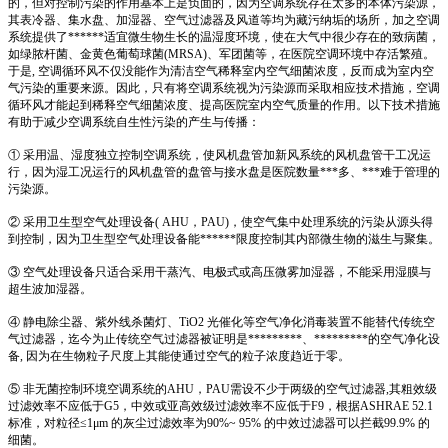
的，但对控制污染的作用基本上是负面的，因为空调系统存在太多的本体污染源，
其表冷器、集水盘、加湿器、空气过滤器及风道等均为藏污纳垢的场所，加之空调
系统提供了******适宜微生物生长的温湿度环境，使在大气中很少存在的致病菌，
如绿脓杆菌、金黄色葡萄球菌(MRSA)、军团菌等，在医院空调环境中存活繁殖。
于是, 空调循环风不仅没能作为清洁空气稀释室内空气细菌浓度，反而成为室内空
气污染的重要来源。因此，只有将空调系统视为污染源而采取相应技术措施，空调
循环风才能起到稀释空气细菌浓度、提高医院室内空气质量的作用。以下技术措施
有助于减少空调系统自生性污染的产生与传播：
① 采用温、湿度独立控制空调系统，使风机盘管加新风系统的风机盘管干工况运
行，因为湿工况运行的风机盘管的盘管与接水盘是医院数量***多、***难于管理的
污染源。
② 采用卫生型空气处理设备( AHU，PAU)，使空气集中处理系统的污染从源头得
到控制，因为卫生型空气处理设备能******限度控制其内部微生物的滋生与聚集。
③ 空气处理设备只适合采用干蒸汽、电极式或高压微雾加湿器，不能采用湿膜与
超生波加湿器。
④ 静电除尘器、紫外线杀菌灯、TiO2 光催化等空气净化消毒装置不能替代传统空
气过滤器，迄今为止传统空气过滤器被证明是*********、*********的空气净化设
备, 因为在生物粒子尺度上其能使通过空气的粒子浓度趋近于零。
⑤ 非无菌控制环境空调系统的AHU，PAU需设不少于两级的空气过滤器,其粗效级
过滤效率不应低于G5，中效或亚高效级过滤效率不应低于F9，根据ASHRAE 52.1
标准，对粒径≤1μm 的灰尘过滤效率为90%~ 95% 的中效过滤器可以拦截99.9% 的
细菌。