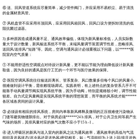
⑥ 送、回风管道系统应尽量简单，减少管件阀门，并应采用不易积尘、易于清洗
的金属材质风管。
⑦ 风机盘管不应采用吊顶回风，应采用回风箱回风，回风口设方便拆卸清洗的低
阻抗菌过滤器。
3) 多种原因造成通风量不足、通风效率偏低，体现为新风量标准低，人员实际数
量大于设计数量，新风输送系统不平衡，末端风量调节装置调节性差，忽略排风、
送回风/送排风/“短路”等。因此，空调与通风设计必须重视以下问题，以******医
院室内空气质量：
① 不能用舒适性空调观点对待设计新风量，更不能以节能为理由降低设计新风量
取值，因为良好的通风是医疗工艺的一个环节与医疗效果的保障。
② 医院空调风系统往往输送距离长、管系复杂、风口数量多但每个风口的风量小,
很难做到设计平衡，需依赖现场调试。实践表明，有上述特点的复杂管系几乎不可
能靠手动风量调节阀实现风系统平衡，因为手动阀，特别是规格较小时，调节性能
较差。自力式定风量阀是实现风系统平衡的理想装置，而平衡的风系统才能******
各区域各房间的设计风量。
③ 必须设有相应的排风系统，房间内单靠新风稀释及微弱的正压很难使污染物从
门缝等建筑物缝隙排出。对于病房必须******24 h 排风，对于公共卫生间等易产生
气味的场所，其排风量对应的换气次数不应小于15 h -1 。
④ 进入呼吸区的新风与送入室内的新风之比为通风效率，通风效率的高低与气流
组织及送风状态(送冷风还是送热风)密切相关，如：气流组织为上送上回/排且送热