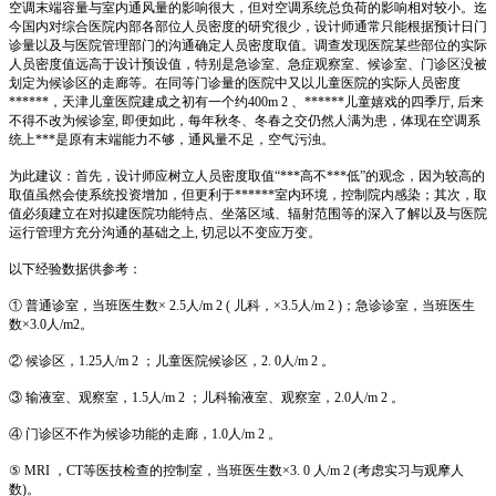
空调末端容量与室内通风量的影响很大，但对空调系统总负荷的影响相对较小。迄
今国内对综合医院内部各部位人员密度的研究很少，设计师通常只能根据预计日门
诊量以及与医院管理部门的沟通确定人员密度取值。调查发现医院某些部位的实际
人员密度值远高于设计预设值，特别是急诊室、急症观察室、候诊室、门诊区没被
划定为候诊区的走廊等。在同等门诊量的医院中又以儿童医院的实际人员密度
******，天津儿童医院建成之初有一个约400m 2 、******儿童嬉戏的四季厅, 后来
不得不改为候诊室, 即便如此，每年秋冬、冬春之交仍然人满为患，体现在空调系
统上***是原有末端能力不够，通风量不足，空气污浊。
为此建议：首先，设计师应树立人员密度取值“***高不***低”的观念，因为较高的
取值虽然会使系统投资增加，但更利于******室内环境，控制院内感染；其次，取
值必须建立在对拟建医院功能特点、坐落区域、辐射范围等的深入了解以及与医院
运行管理方充分沟通的基础之上, 切忌以不变应万变。
以下经验数据供参考：
① 普通诊室，当班医生数× 2.5人/m 2 ( 儿科，×3.5人/m 2 )；急诊诊室，当班医生
数×3.0人/m2。
② 候诊区，1.25人/m 2 ；儿童医院候诊区，2. 0人/m 2 。
③ 输液室、观察室，1.5人/m 2 ；儿科输液室、观察室，2.0人/m 2 。
④ 门诊区不作为候诊功能的走廊，1.0人/m 2 。
⑤ MRI ，CT等医技检查的控制室，当班医生数×3. 0 人/m 2 (考虑实习与观摩人
数)。