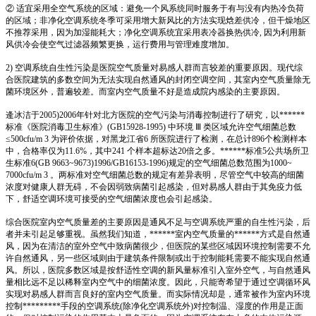
② 适宜采用全空气系统的区域：避免一个风系统同时服务于有与没有内热冷负荷
的区域；非净化空调系统冬季可采用增大新风比的方法实现焓差供冷，但干燥地区
不推荐采用，因为加湿能耗大；净化空调系统宜采用表冷器换热供冷, 因为利用新
风供冷会使空气过滤器频繁更换，运行费用与管理难度增加。
2) 空调系统自生性污染是医院空气质量对易感人群而言较差的重要原因。现代综
合医院建筑的多数空间为无法实现自然通风的封闭空调空间，其室内空气质量除无
菌环境区外，普遍较差。而室内空气质量不好是造成院内感染的主要原因。
逄冰洁于2005)2006年针对北方医院的空气污染与消毒控制进行了研究，以******
标准《医院消毒卫生标准》(GB15928-1995) 中环境 Ⅲ 类区域允许空气细菌总数
≤500cfu/m 3 为评价依据，对黑龙江省6 所医院进行了检测，在总计896个检测样本
中，合格率仅为11.6%，其中241 个样本超标达20倍之多。******标准5公共场所卫
生标准6(GB 9663~9673)1996/GB16153-1996)规定的空气细菌总数范围为1000~
7000cfu/m 3 。两标准对空气细菌总数的规定有差异表明，尽管空气中较高的细菌
浓度对健康人群无碍，不会因弱致病菌引起感染，但对易感人群由于其免疫力低
下，舒适空调环境可接受的空气细菌浓度也会引起感染。
综合医院室内空气质量差的主要原因是通风不足与空调系统严重的自生性污染，后
者并未引起足够重视。虽然我们知道，******室内空气质量的******方式是自然通
风，因为在清洁的室外空气中致病菌很少，但医院的某些区域因环境控制需要不允
许自然通风，另一些区域则由于建筑条件限制或出于控制能耗需要不能实现自然通
风。所以，医院多数区域是按舒适性空调的新风量标准引入室外空气，与自然通风
量相比远不足以稀释室内空气中的细菌浓度。因此，只能寄希望于通过空调循环风
实现对易感人群而言良好的室内空气质量。而实际情况却是，通常被作为室内环境
控制*********手段的空调系统(除净化空调系统外)对控制温、湿度的作用是正面