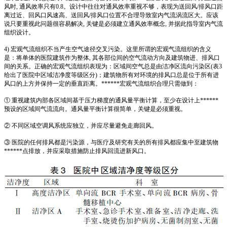
风时, 通风效率只有0.8。设计中往往对通风效率重视不够，表现为送回风/排风口距
离过近、回风口风速高、送回风/排风口位置不合理导致室内气流涡流区大。应该
说只要重视此问题很容易解决, 关键是必须建立通风效率概念, 并据此指导室内气流
组织设计。
4) 宏观气流组织不当产生空气途径交叉污染。这里所谓的宏观气流组织的含义
是：将单体的医院建筑作为整体, 其各部位间的空气流动方向及建筑物进、排风口
间的关系。正确的宏观气流组织表现为：区域间空气总是由洁净区流向污染区(表3
给出了医院中区域洁净度等级区分)；建筑物所有对环境的排风口总是位于所有进
风口的上方并保持一定的垂直距离。******宏观气流组织合理只需做到：
① 重视建筑内部各区域间基于压力梯度的通风量平衡计算，至少在设计上******
预设的区域间气流流向。通风量平衡计算很简单，关键是必须重视。
② 不同区域空调风系统应独立，并应尽量避免走廊回风。
③ 医院的任何排风都是污染源，与医疗及研究有关的所有排风都应集中至建筑物
******点排放，并应采取措施防止排风回流进新风口。