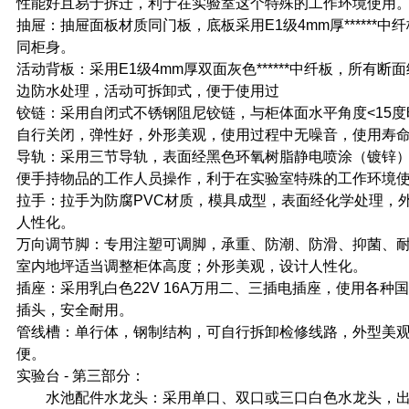
性能好且易于拆迁，利于在实验室这个特殊的工作环境使用
抽屉：抽屉面板材质同门板，底板采用E1级4mm厚******中
同柜身。
活动背板：采用E1级4mm厚双面灰色******中纤板，所有断面经*
边防水处理，活动可拆卸式，便于使用过
铰链：采用自闭式不锈钢阻尼铰链，与柜体面水平角度<15
自行关闭，弹性好，外形美观，使用过程中无噪音，使用寿
导轨：采用三节导轨，表面经黑色环氧树脂静电喷涂（镀锌
便手持物品的工作人员操作，利于在实验室特殊的工作环境
拉手：拉手为防腐PVC材质，模具成型，表面经化学处理，
人性化。
万向调节脚：专用注塑可调脚，承重、防潮、防滑、抑菌、
室内地坪适当调整柜体高度；外形美观，设计人性化。
插座：采用乳白色22V 16A万用二、三插电插座，使用各种
插头，安全耐用。
管线槽：单行体，钢制结构，可自行拆卸检修线路，外型美
便。
实验台 - 第三部分：
水池配件水龙头：采用单口、双口或三口白色水龙头，出