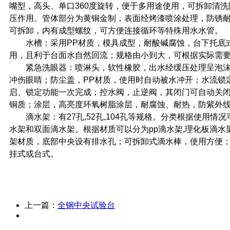
嘴型，高头、单口360度旋转，便于多用途使用，可拆卸清
压作用。管体部分为黄铜金制，表面经烤漆喷涂处理，防锈
可拆卸，内有成型螺纹，可方便连接循环等特殊用水水管。
水槽：采用PP材质，模具成型，耐酸碱腐蚀，台下托底
用，且利于台面水自然回流；规格由小到大，可根据实际需
紧急洗眼器：喷淋头，软性橡胶，出水经缓压处理呈泡沫
冲伤眼睛；防尘盖，PP材质，使用时自动被水冲开；水流锁
启、锁定功能一次完成；控水阀，止逆阀，其闭门可自动关
铜质；涂层，高亮度环氧树脂涂层，耐腐蚀、耐热，防紫外
滴水架：有27孔,52孔,104孔等规格。分类根据使用情
水架和双面滴水架。根据材质可以分为pp滴水架,理化板滴水
架材质，底部中央设有排水孔；可拆卸式滴水棒，使用方便
挂式或台式。
上一篇：
全钢中央试验台